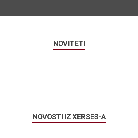
NOVITETI
RAL MOSTAR
BRANDOVI
DRESA
Body Shaper
HX Nutrition
tjepana Radića 26, 88000 Mostar
Joe Weider Victory Endurance
ELEFON
Z-Konzept
387 (0) 36 325 715
MAIL
NOVOSTI IZ XERSES-A
erses@tel.net.ba
ADNI DANI/SATI:
n - Pet / 9:00h - 18:00h