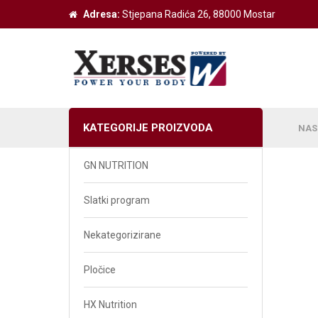
Adresa:
Stjepana Radića 26, 88000 Mostar
KATEGORIJE PROIZVODA
NAS
GN NUTRITION
Weider Izdvojeno
Slatki program
Z-Konzept Izdvojeno
Nekategorizirane
Victory Izdvojeno
Pločice
BodyShaper Izvojeno
HX Nutrition