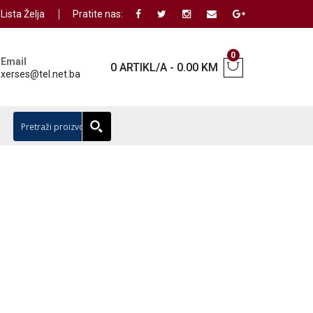
Lista Želja
Pratite nas:
0
Email
0 ARTIKL/A
-
0.00
KM
xerses@tel.net.ba