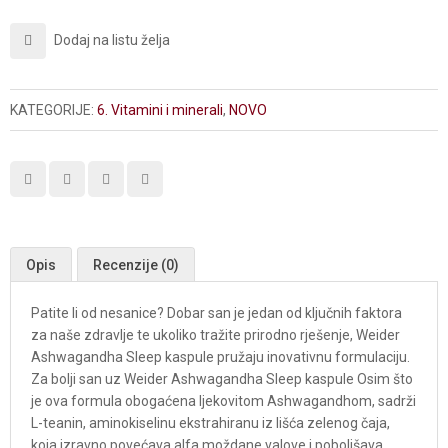
Dodaj na listu želja
KATEGORIJE:
6. Vitamini i minerali
,
NOVO
Opis
Recenzije (0)
Patite li od nesanice? Dobar san je jedan od ključnih faktora
za naše zdravlje te ukoliko tražite prirodno rješenje, Weider
Ashwagandha Sleep kaspule pružaju inovativnu formulaciju.
Za bolji san uz Weider Ashwagandha Sleep kaspule Osim što
je ova formula obogaćena ljekovitom Ashwagandhom, sadrži
L-teanin, aminokiselinu ekstrahiranu iz lišća zelenog čaja,
koja izravno povećava alfa moždane valove i poboljšava