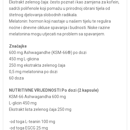
Ekstrakt zelenog čaja: često poznat i kao zamjena za kofein,
sadrži polifenole koji pomažu u prirodnoj obrani tijela od
štetnog djelovanja slobodnih radikala.
Melatonin: hormon koji nastaje u našem tijelu te regulira
noćne i dnevne cikluse spavanja i budnosti. Niske razine
melatonina mogu utjecati na problem sa spavanjem.
Značajke
600 mg Ashwagandhe (KSM-66®) po dozi
450 mg L-glicina
250 mg ekstrakta zelenog čaja
0,5 mg melatonina po dozi
60 doza
NUTRITIVNE VRIJEDNOSTI Po dozi (2 kapsule)
KSM-66 Ashwagandha 600 mg
L-glicin 450 mg
Ekstrakt lista zelenog čaja 250 mg
-od toga L-teanin 100 mg
-od toga EGCG 25 mg