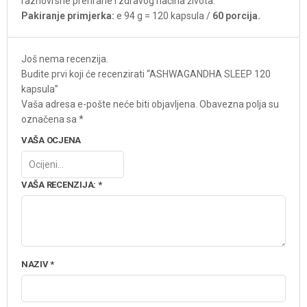
raznovrsne prehrane i zdravog načina života.
Pakiranje primjerka:
e 94 g = 120 kapsula /
60 porcija.
Još nema recenzija.
Budite prvi koji će recenzirati “ASHWAGANDHA SLEEP 120
kapsula”
Vaša adresa e-pošte neće biti objavljena.
Obavezna polja su
označena sa
*
VAŠA OCJENA
VAŠA RECENZIJA:
*
NAZIV
*