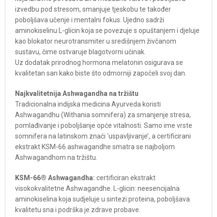
izvedbu pod stresom, smanjuje tjeskobu te također
poboljšava učenje i mentalni fokus. Ujedno sadrži
aminokiselinu L-glicin koja se povezuje s opuštanjem i djeluje
kao blokator neurotransmiter u središnjem živčanom
sustavu, čime ostvaruje blagotvorni učinak.
Uz dodatak prirodnog hormona melatonin osigurava se
kvalitetan san kako biste što odmorniji započeli svoj dan.
Najkvalitetnija Ashwagandha na tržištu
Tradicionalna indijska medicina Ayurveda koristi
Ashwagandhu (Withania somnifera) za smanjenje stresa,
pomlađivanje i poboljšanje opće vitalnosti. Samo ime vrste
somnifera na latinskom znači ‘uspavljivanje’, a certificirani
ekstrakt KSM-66 ashwagandhe smatra se najboljom
Ashwagandhom na tržištu.
KSM-66® Ashwagandha:
certificiran ekstrakt
visokokvalitetne Ashwagandhe. L-glicin: neesencijalna
aminokiselina koja sudjeluje u sintezi proteina, poboljšava
kvalitetu sna i podrška je zdrave probave.