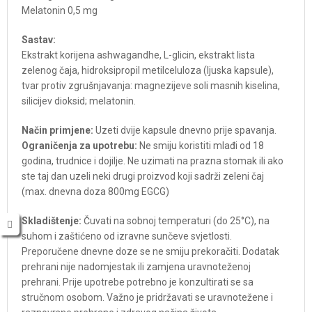
Melatonin 0,5 mg
Sastav:
Ekstrakt korijena ashwagandhe, L-glicin, ekstrakt lista
zelenog čaja, hidroksipropil metilceluloza (ljuska kapsule),
tvar protiv zgrušnjavanja: magnezijeve soli masnih kiselina,
silicijev dioksid; melatonin.
Način primjene:
Uzeti dvije kapsule dnevno prije spavanja.
Ograničenja za upotrebu:
Ne smiju koristiti mlađi od 18
godina, trudnice i dojilje. Ne uzimati na prazna stomak ili ako
ste taj dan uzeli neki drugi proizvod koji sadrži zeleni čaj
(max. dnevna doza 800mg EGCG)
Skladištenje:
Čuvati na sobnoj temperaturi (do 25°C), na
suhom i zaštićeno od izravne sunčeve svjetlosti.
Preporučene dnevne doze se ne smiju prekoračiti. Dodatak
prehrani nije nadomjestak ili zamjena uravnoteženoj
prehrani. Prije upotrebe potrebno je konzultirati se sa
stručnom osobom. Važno je pridržavati se uravnotežene i