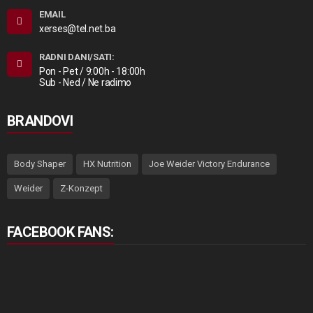
EMAIL
xerses@tel.net.ba
RADNI DANI/SATI:
Pon - Pet / 9:00h - 18:00h
Sub - Ned / Ne radimo
BRANDOVI
Body Shaper
HX Nutrition
Joe Weider Victory Endurance
Weider
Z-Konzept
FACEBOOK FANS: