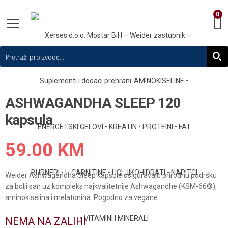
0
ASHWAGANDHA SLEEP 120
kapsula
59.00
KM
Weider Ashwagandha Sleep kapsule osiguravaju prirodnu podršku
za bolji san uz kompleks najkvalitetnije Ashwagandhe (KSM-66®),
aminokiselina i melatonina. Pogodno za vegane.
NEMA NA ZALIHI