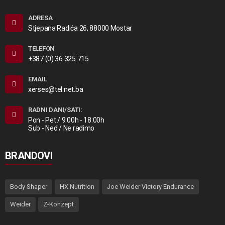
ADRESA
Stjepana Radića 26, 88000 Mostar
TELEFON
+387 (0) 36 325 715
EMAIL
xerses@tel.net.ba
RADNI DANI/SATI:
Pon - Pet / 9:00h - 18:00h
Sub - Ned / Ne radimo
BRANDOVI
Body Shaper
HX Nutrition
Joe Weider Victory Endurance
Weider
Z-Konzept