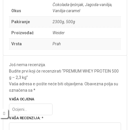
Čokolada-lješnjak, Jagoda-vanilija,
Okus
Vanilija-caramel
Pakiranje
2300g, 500g
Proizvođač
Weider
Vrsta
Prah
Još nema recenzija.
Budite prvi koji će recenzirati “PREMIUM WHEY PROTEIN 500
g – 2,3 kg”
Vaša adresa e-pošte neće biti objavljena.
Obavezna polja su
označena sa
*
VAŠA OCJENA
VAŠA RECENZIJA:
*