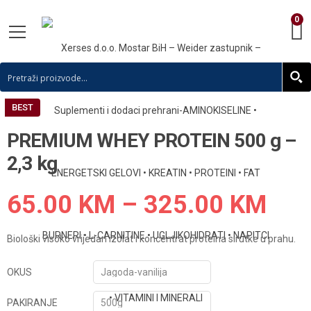
0
BEST
PREMIUM WHEY PROTEIN 500 g –
2,3 kg
65.00
KM
–
325.00
KM
Biološki visoko vrijedan izolat i koncentrat proteina sirutke u prahu.
OKUS
PAKIRANJE