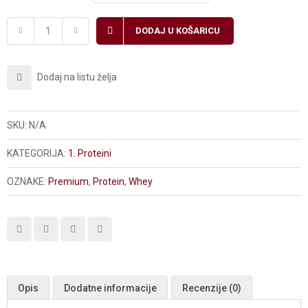
DODAJ U KOŠARICU
Dodaj na listu želja
SKU:
N/A
KATEGORIJA:
1. Proteini
OZNAKE:
Premium
,
Protein
,
Whey
Opis
Dodatne informacije
Recenzije (0)