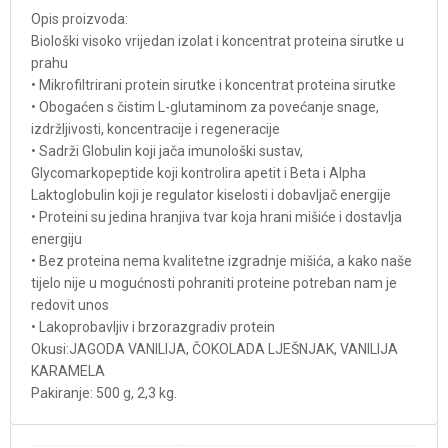
Opis proizvoda:
Biološki visoko vrijedan izolat i koncentrat proteina sirutke u
prahu
• Mikrofiltrirani protein sirutke i koncentrat proteina sirutke
• Obogaćen s čistim L-glutaminom za povećanje snage,
izdržljivosti, koncentracije i regeneracije
• Sadrži Globulin koji jača imunološki sustav,
Glycomarkopeptide koji kontrolira apetit i Beta i Alpha
Laktoglobulin koji je regulator kiselosti i dobavljač energije
• Proteini su jedina hranjiva tvar koja hrani mišiće i dostavlja
energiju
• Bez proteina nema kvalitetne izgradnje mišića, a kako naše
tijelo nije u mogućnosti pohraniti proteine potreban nam je
redovit unos
• Lakoprobavljiv i brzorazgradiv protein
Okusi:JAGODA VANILIJA, ČOKOLADA LJEŠNJAK, VANILIJA
KARAMELA
Pakiranje: 500 g, 2,3 kg.