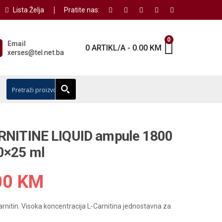
Lista Želja
Pratite nas:
0
Email
0 ARTIKL/A
-
0.00
KM
xerses@tel.net.ba
RNITINE LIQUID ampule 1800
0×25 ml
00
KM
arnitin. Visoka koncentracija L-Carnitina jednostavna za