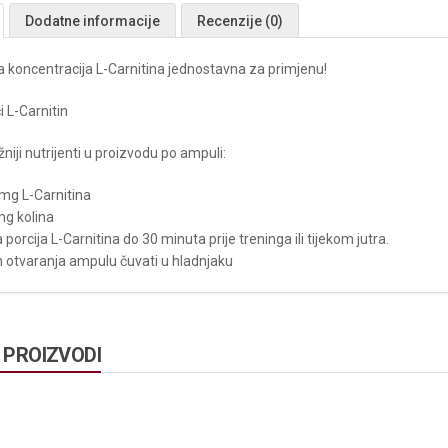
RAL MOSTAR
BRANDOVI
Dodatne informacije
Recenzije (0)
DRESA
a koncentracija L-Carnitina jednostavna za primjenu!
Body Shaper
HX Nutrition
tjepana Radića 26, 88000 Mostar
Joe Weider Victory Endurance
 L-Carnitin
ELEFON
Z-Konzept
387 (0) 36 325 715
niji nutrijenti u proizvodu po ampuli:
MAIL
mg L-Carnitina
erses@tel.net.ba
mg kolina
porcija L-Carnitina do 30 minuta prije treninga ili tijekom jutra.
ADNI DANI/SATI:
 otvaranja ampulu čuvati u hladnjaku
n - Pet / 9:00h - 18:00h
ub - Ned / Ne radimo
I PROIZVODI
stranice
einženjering Studio.