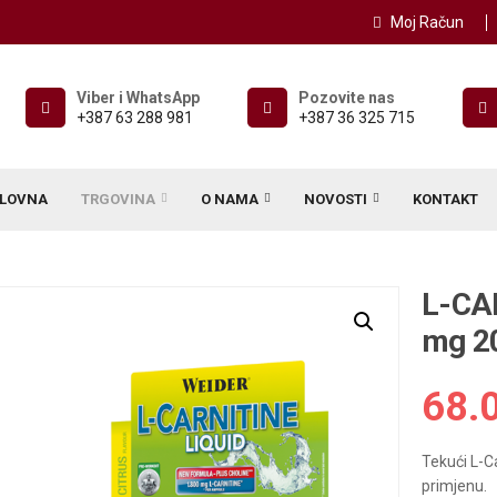
Moj Račun
Viber i WhatsApp
Pozovite nas
+387 63 288 981
+387 36 325 715
LOVNA
TRGOVINA
O NAMA
NOVOSTI
KONTAKT
L-CA
mg 2
68.
Tekući L-C
primjenu.