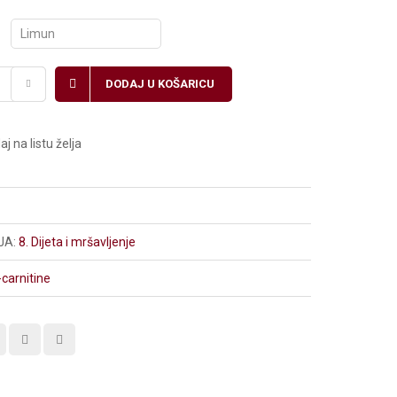
DODAJ U KOŠARICU
j na listu želja
JA:
8. Dijeta i mršavljenje
-carnitine