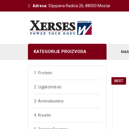
Adresa:
Stjepana Radića 26, 88000 Mostar
KATEGORIJE PROIZVODA
NAS
Weider Izdvojeno
1. Proteini
BEST
Z-Konzept Izdvojeno
2. Ugljikohidrati
Victory Izdvojeno
3. Aminokiseline
BodyShaper Izvojeno
4. Kreatin