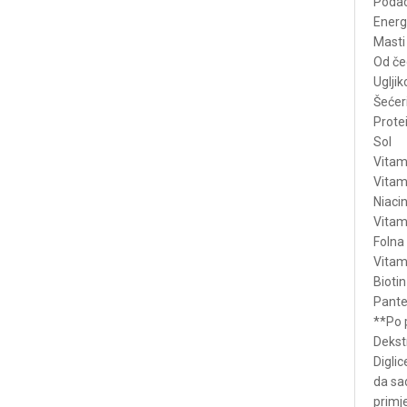
Pod
Ene
M
Od
U
Š
P
S
Vi
Vi
N
Vi
Fo
Vi
B
Pa
**Po 
Dekst
Diglic
da sad
primj