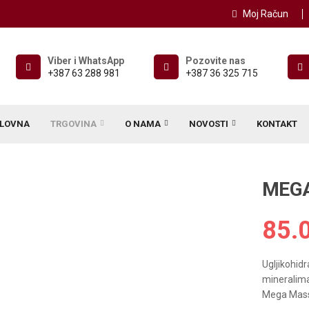
Moj Račun
Viber i WhatsApp
Pozovite nas
+387 63 288 981
+387 36 325 715
LOVNA
TRGOVINA
O NAMA
NOVOSTI
KONTAKT
MEGA
85.
Ugljikohid
mineralim
Mega Mass