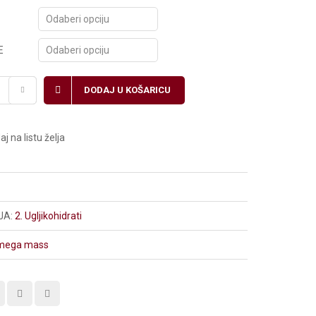
E
DODAJ U KOŠARICU
j na listu želja
JA:
2. Ugljikohidrati
mega mass