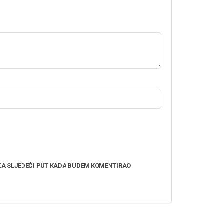
FACEBOOK FANS:
Weider
ZA SLJEDEĆI PUT KADA BUDEM KOMENTIRAO.