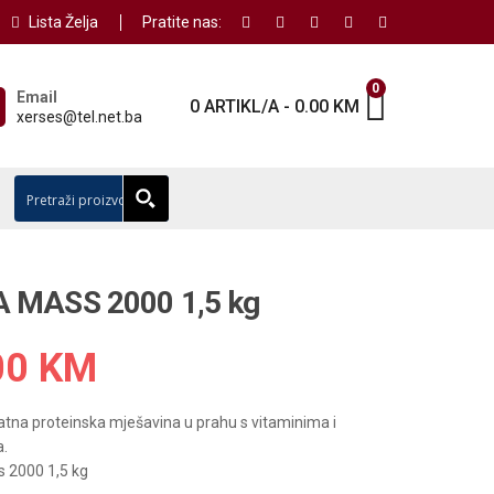
Lista Želja
Pratite nas:
0
Email
0 ARTIKL/A
-
0.00
KM
xerses@tel.net.ba
 MASS 2000 1,5 kg
00
KM
ratna proteinska mješavina u prahu s vitaminima i
a.
 2000 1,5 kg