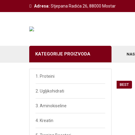
Adresa:
Stjepana Radića 26, 88000 Mostar
KATEGORIJE PROIZVODA
NAS
Weider Izdvojeno
1. Proteini
BEST
Z-Konzept Izdvojeno
2. Ugljikohidrati
Victory Izdvojeno
3. Aminokiseline
BodyShaper Izvojeno
4. Kreatin