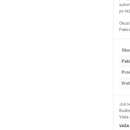
suhom 
po tež
Okusi
Pakira
Oku
Paki
Pro
Vrst
Još n
Budit
Vaša 
VAŠA