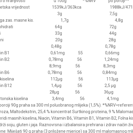
aci o hranjivosti u 100g *%NRV po porciji
rgetska vrijednost 1539kJ/363kca 1988kJ/471k
asti 3g 7,5g
 čega zas. masne kis. 1,7g 4,8g
gljikohidrati 64g 72g
ećeri 33g 44g
roteini 20g 28g
ol 0,48g 0,78g
tamin B1 0,61mg 55 0,66m
tamin B2 0,78mg 56 1,24mg
iacin 8,9mg 56 8,3mg
tamin B6 0,78mg 56 0,84mg
lna kiselina 112µg 56 113µ
tamin B12 1,4µg 56 2,5 µg
iotin 28µg 56 36µg 
ntetonska kiselina 3,4mg 56 4,1
porciji 90g praha sa 300 ml poluobranog mlijeka (1,5%). *%NRV=referent
roza, Maltodekstrin, 25,4 % koncentrat Surtkinog proteina, 9 % Malomas
eridi masnih kiselina, Niacin, Vitamin B6, Vitamin B1, Vitamin B2, Folna k
rži soju, gluten i jaja. Raznovrsna i izbalansira prehrana i zdrav način ži
ene: Miješati 90 g praha (3 priložene mjerice) sa 300 ml malomasnog mli