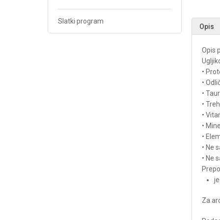
Slatki program
Opis
Opis 
Uglji
• Prot
• Odli
• Taur
• Tre
• Vit
• Min
• Elem
• Ne s
• Ne s
Prepo
j
Za ar