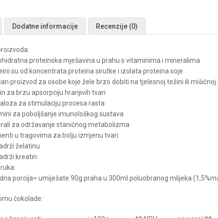
Dodatne informacije
Recenzije (0)
proizvoda:
kohidratna proteinska mješavina u prahu s vitaminima i mineralima
eini su od koncentrata proteina sirutke i izolata proteina soje
čan proizvod za osobe koje žele brzo dobiti na tjelesnoj težini ili mišićnoj
in za brzu apsorpciju hranjivih tvari
haloza za stimulaciju procesa rasta
amini za poboljšanje imunološkog sustava
erali za održavanje staničnog metabolizma
enti u tragovima za bolju izmjenu tvari
adrži želatinu
adrži kreatin
ruka:
edna porcija= umiješate 90g praha u 300ml poluobranog mlijeka (1,5%m
omu čokolade: