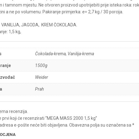
i tamnom mjestu. Ne otvoren proizvod upotrijebiti prije isteka roka: rok
ini a ne po volumenu. Pakiranje primjerka: e= 2,7 kg / 30 porcija.
: VANILIJA, JAGODA, KREM ČOKOLADA.
nje: 1,5 kg,
s
Čokolada-krema, Vanilija-krema
ranje
1500g
izvođač
Weider
a
Prah
ema recenzija.
e prvi koji će recenzirati “MEGA MASS 2000 1,5 kg”
adresa e-pošte neće biti objavljena.
Obavezna polja su označena sa
*
 OCJENA