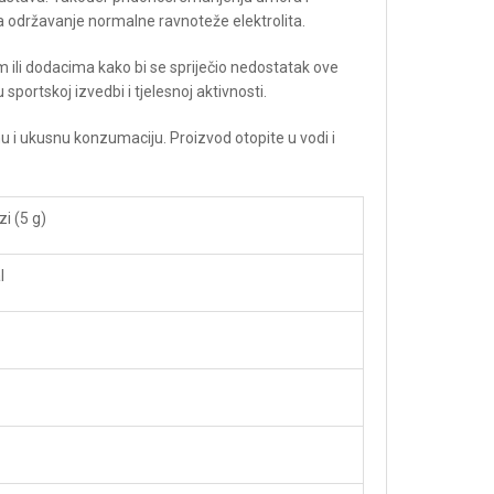
a održavanje normalne ravnoteže elektrolita.
 ili dodacima kako bi se spriječio nedostatak ove
 sportskoj izvedbi i tjelesnoj aktivnosti.
 i ukusnu konzumaciju. Proizvod otopite u vodi i
zi (5 g)
l