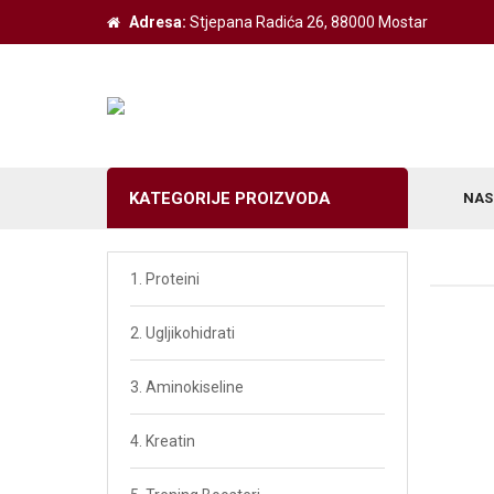
Adresa:
Stjepana Radića 26, 88000 Mostar
KATEGORIJE PROIZVODA
NAS
Weider Izdvojeno
1. Proteini
Z-Konzept Izdvojeno
2. Ugljikohidrati
Victory Izdvojeno
3. Aminokiseline
BodyShaper Izvojeno
4. Kreatin