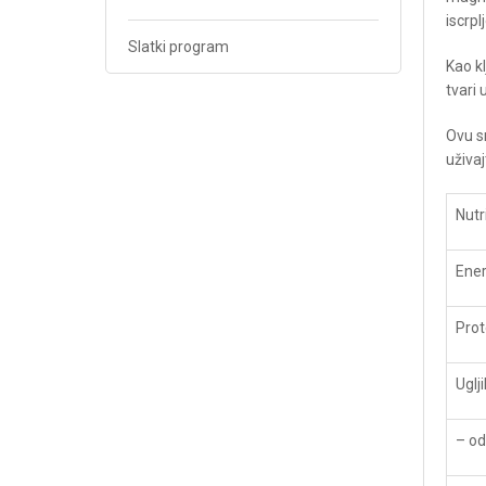
iscrp
Slatki program
Kao k
tvari 
Ovu s
uživaj
Nutr
Ener
Prot
Uglj
– od