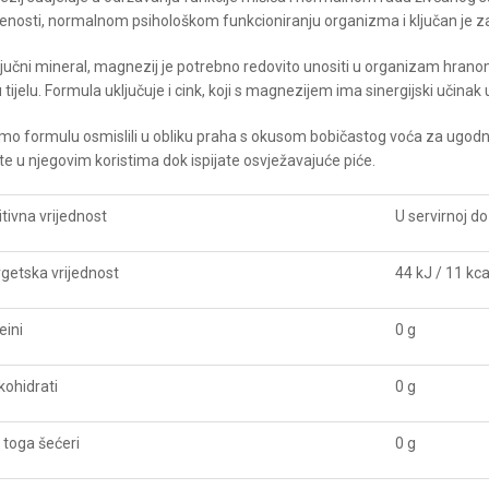
ljenosti, normalnom psihološkom funkcioniranju organizma i ključan je z
ljučni mineral, magnezij je potrebno redovito unositi u organizam hranom
u tijelu. Formula uključuje i cink, koji s magnezijem ima sinergijski učinak u
mo formulu osmislili u obliku praha s okusom bobičastog voća za ugodnu
te u njegovim koristima dok ispijate osvježavajuće piće.
itivna vrijednost
U servirnoj do
getska vrijednost
44 kJ / 11 kca
eini
0 g
ikohidrati
0 g
 toga šećeri
0 g