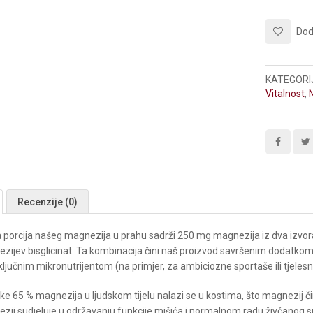
Doda
KATEGORI
Vitalnost
,
Recenzije (0)
 porcija našeg magnezija u prahu sadrži 250 mg magnezija iz dva izvora v
zijev bisglicinat. Ta kombinacija čini naš proizvod savršenim dodatkom 
ljučnim mikronutrijentom (na primjer, za ambiciozne sportaše ili tjeles
ike 65 % magnezija u ljudskom tijelu nalazi se u kostima, što magnezij či
zij sudjeluje u održavanju funkcije mišića i normalnom radu živčanog 