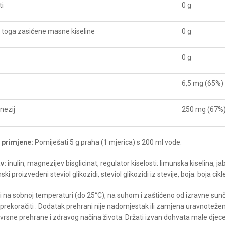
i
0 g
 toga zasićene masne kiseline
0 g
0 g
6,5 mg (65%)
RAL MOSTAR
BRANDOVI
nezij
250 mg (67%
DRESA
Body Shaper
HX Nutrition
tjepana Radića 26, 88000 Mostar
Joe Weider Victory Endurance
 primjene:
Pomiješati 5 g praha (1 mjerica) s 200 ml vode.
ELEFON
Z-Konzept
387 (0) 36 325 715
v:
inulin, magnezijev bisglicinat, regulator kiselosti: limunska kiselina, j
ki proizvedeni steviol glikozidi, steviol glikozidi iz stevije, boja: boja cikl
MAIL
erses@tel.net.ba
i na sobnoj temperaturi (do 25°C), na suhom i zaštićeno od izravne sun
prekoračiti . Dodatak prehrani nije nadomjestak ili zamjena uravnotežen
ADNI DANI/SATI:
vrsne prehrane i zdravog načina života. Držati izvan dohvata male djece
n - Pet / 9:00h - 18:00h