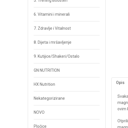
5. Trening Boosteri
6. Vitamini i minerali
7. Zdravlje i Vitalnost
8. Dijeta i mršavljenje
9. Kutijice/Shakeri/Ostalo
GN NUTRITION
Opis
HX Nutrition
Svaka
Nekategorizirane
magne
ovim k
NOVO
Otpril
Pločice
magne