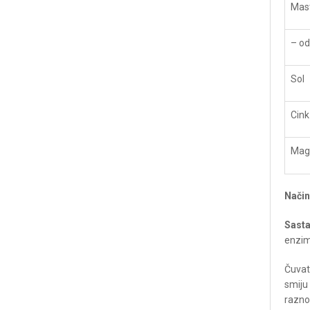
Mast
– od
Sol
Cink
CENT
Mag
A
Tvrtka XERSES d.o.o. djeluje od 2000.
S
Njeno prvenstveno zanimanje jesu
Način
dijetetski dodatci prehrani. Rukovodeći se
T
maksimom “Samo najkvalitetnije je
+
Sasta
dovoljno dobro!”, tvrtka je uvoznik i
enzims
distributer na području Bosne i
E
Hercegovine dijetetskih dodataka prehrani
x
Čuvat
Weider Nutrition i Z-Konzept.
smiju 
R
razno
PRATITE NAS:
Po