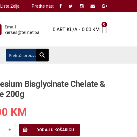
Lista Želja
Pratite nas:
0
Email
0 ARTIKL/A
-
0.00
KM
xerses@tel.net.ba
sium Bisglycinate Chelate &
te 200g
00
KM
DODAJ U KOŠARICU