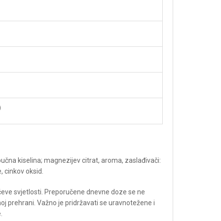
FACEBOOK FANS:
)
Weider
abučna kiselina; magnezijev citrat, aroma, zaslađivači:
e, cinkov oksid.
čeve svjetlosti. Preporučene dnevne doze se ne
oj prehrani. Važno je pridržavati se uravnotežene i
.