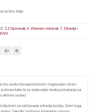
j na listu želja
JE:
2.2 Oporavak
,
6. Vitamini i minerali
,
7. Zdravlje i
NOVO
rlo visoke bioraspoloživosti: magnezijev citrat i
prehrani kako bi se zadovoljila visoka potražanja za
no aktivne osobe).
ni ključnim za održavanje zdravlja kostiju. Osim toga,
sustava. Također pridonosi smanjenju umora i