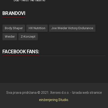
Sub - Ned / Ne radimo
BRANDOVI
Body Shaper
HX Nutrition
Joe Weider Victory Endurance
Weider
Z-Konzept
FACEBOOK FANS:
Sva prava pridržana © 2021. Xerses d.o.o. - Izrada web stranice
einženjering Studio.