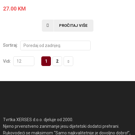
27.00
KM
PROČITAJ VIŠE
Sortiraj:
Vidi:
1
2
Tvrtka XERSES d.o.o. djeluje od 2000.
Njeno prvenstveno zanimanje jesu dijetetski dodatci prehrani.
Rukovodeći se maksimom “Samo najkvalitetnije je dovoljno dobro!”,