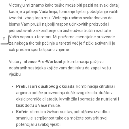
Victoryju mi znamo kako teško može biti paziti na svaki detalj
kada je u pitanju Vaša linija, toniranje tijela i poboljšanje vaših
izvedbi. zbog toga mi u Victoryju radimo svakodnevno da
bismo Vam pružili najbolji raspon učinkovitih proizvoda i
jednostavnih za korištenje da biste udvostručili rezultate
Vaših napora u teretani. Mi pružamo esencijalne proizvode
za nekoga tko tek počinje u teretni već je fizički aktivan ili je
čak predani sportaš puno vrijeme.
Victory
Intense Pre-Workout
je kombinacija pažljivo
odabranih sastojaka koji će vam dati iskru da zapali vašu
vježbu.
Prekursori dušikovog oksiada
: kombinacija citrulina i
arginina potiče proizvodnju dušikovog oksida. dušikov
oksid promiče dilataciju krvnih žila i pomaže da nutrijenti i
kisik dođu u Vaše mišiće.
Kofein
: stimulira živčani sustav, poboljšava izvedbu i
smanjuje iscrpljenost tako da možete ostvariti svoj
potencijal u svakoj vježbi.