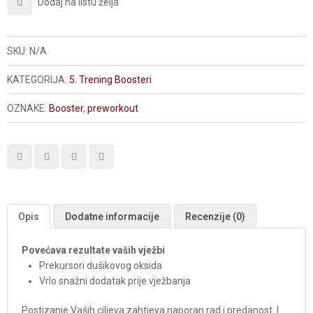
Dodaj na listu želja
SKU:
N/A
KATEGORIJA:
5. Trening Boosteri
OZNAKE:
Booster
,
preworkout
Opis
Dodatne informacije
Recenzije (0)
Povećava rezultate vaših vježbi
Prekursori dušikovog oksida
Vrlo snažni dodatak prije vježbanja
Postizanje Vaših ciljeva zahtjeva naporan rad i predanost. I