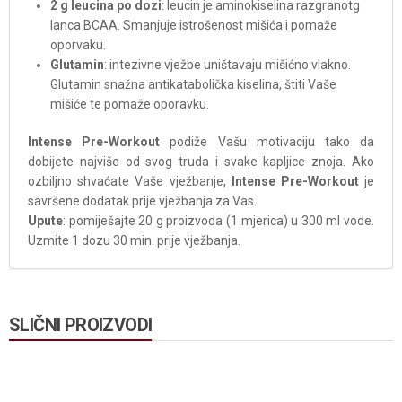
2 g leucina po dozi
: leucin je aminokiselina razgranotg
lanca BCAA. Smanjuje istrošenost mišića i pomaže
oporvaku.
Glutamin
: intezivne vježbe uništavaju mišićno vlakno.
Glutamin snažna antikatabolička kiselina, štiti Vaše
mišiće te pomaže oporavku.
Intense Pre-Workout
podiže Vašu motivaciju tako da
dobijete najviše od svog truda i svake kapljice znoja. Ako
ozbiljno shvaćate Vaše vježbanje,
Intense Pre-Workout
je
savršene dodatak prije vježbanja za Vas.
Upute
: pomiješajte 20 g proizvoda (1 mjerica) u 300 ml vode.
Uzmite 1 dozu 30 min. prije vježbanja.
SLIČNI PROIZVODI