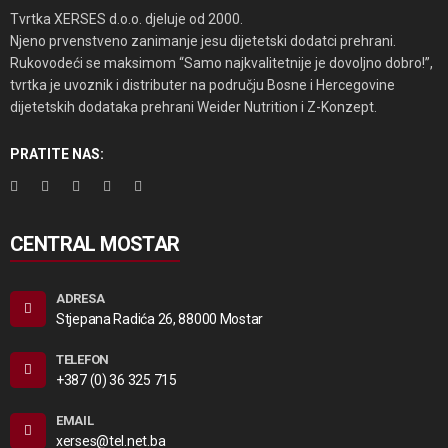
Tvrtka XERSES d.o.o. djeluje od 2000.
Njeno prvenstveno zanimanje jesu dijetetski dodatci prehrani.
Rukovodeći se maksimom “Samo najkvalitetnije je dovoljno dobro!”,
tvrtka je uvoznik i distributer na području Bosne i Hercegovine
dijetetskih dodataka prehrani Weider Nutrition i Z-Konzept.
PRATITE NAS:
CENTRAL MOSTAR
ADRESA
Stjepana Radića 26, 88000 Mostar
TELEFON
+387 (0) 36 325 715
EMAIL
xerses@tel.net.ba