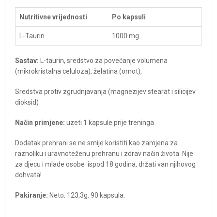
Nutritivne vrijednosti
Po kapsuli
L-Taurin
1000 mg
Sastav:
L-taurin, sredstvo za povećanje volumena
(mikrokristalna celuloza), želatina (omot),
Sredstva protiv zgrudnjavanja (magnezijev stearat i silicijev
dioksid)
Način primjene:
uzeti 1 kapsule prije treninga
Dodatak prehrani se ne smije koristiti kao zamjena za
raznoliku i uravnoteženu prehranu i zdrav način života. Nije
za djecu i mlade osobe ispod 18 godina, držati van njihovog
dohvata!
Pakiranje:
Neto: 123,3g. 90 kapsula.