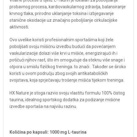
vitalne procese u tijelu. L-Taurin je idealan za poboljšanje
probavnog procesa, kardiovaskularnog zdravlja, balansiranje
krvnog tlaka, prirodno uklanjanje toksina i izbjegavanje
stanične oksidacije uz značajno poboljšanje cirkulacijske
aktivnosti.
Ovo uvelike koristi profesionalnim sportašima koji žele
poboljšati svoju mišićnu izvedbu budući da povećanjem
vaskularizacije dolazi više krvi u mišiće, energizirajući ih i
potičući njihov rast, što im omogućuje da steknu više snage i
otpora u smislu fizičkog treninga. to znači . Također se široko
koristi u ovom području zbog svojih antikataboličkih
svojstava, koja sprječavaju trošenje mišića tijekom treninga.
HX Nature je stoga razvio svoju vlastitu formulu 100% čistog
taurina, idealnog sportskog dodatka za podizanje mišićne
izvedbe sportaša na najvišu razinu.
Količina po kapsuli: 1000 mg L-taurina