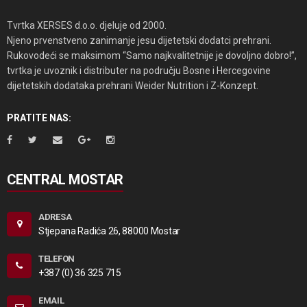
Tvrtka XERSES d.o.o. djeluje od 2000.
Njeno prvenstveno zanimanje jesu dijetetski dodatci prehrani.
Rukovodeći se maksimom “Samo najkvalitetnije je dovoljno dobro!”,
tvrtka je uvoznik i distributer na području Bosne i Hercegovine
dijetetskih dodataka prehrani Weider Nutrition i Z-Konzept.
PRATITE NAS:
CENTRAL MOSTAR
ADRESA
Stjepana Radića 26, 88000 Mostar
TELEFON
+387 (0) 36 325 715
EMAIL