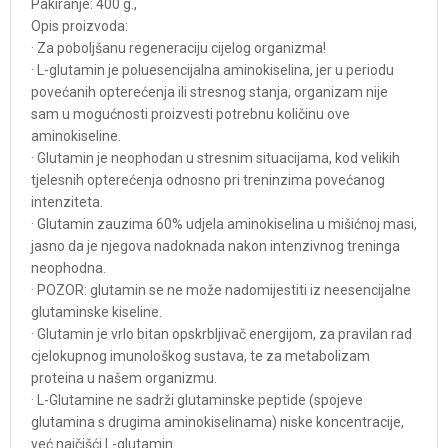
Pakiranje: 400 g.,
Opis proizvoda:
· Za poboljšanu regeneraciju cijelog organizma!
· L-glutamin je poluesencijalna aminokiselina, jer u periodu
povećanih opterećenja ili stresnog stanja, organizam nije
sam u mogućnosti proizvesti potrebnu količinu ove
aminokiseline.
· Glutamin je neophodan u stresnim situacijama, kod velikih
tjelesnih opterećenja odnosno pri treninzima povećanog
intenziteta.
· Glutamin zauzima 60% udjela aminokiselina u mišićnoj masi,
jasno da je njegova nadoknada nakon intenzivnog treninga
neophodna.
· POZOR: glutamin se ne može nadomijestiti iz neesencijalne
glutaminske kiseline.
· Glutamin je vrlo bitan opskrbljivač energijom, za pravilan rad
cjelokupnog imunološkog sustava, te za metabolizam
proteina u našem organizmu.
· L-Glutamine ne sadrži glutaminske peptide (spojeve
glutamina s drugima aminokiselinama) niske koncentracije,
već najčišći L-glutamin.