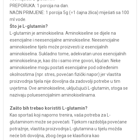
PREPORUKA: 1 porcija na dan.
NAČIN PRIMJENE: 1 porcija 5g (=1 čajna žlica) miješati sa 100
ml vode.
Što je L-glutamin?
L-glutamin je aminokiselina. Aminokiseline se dijele na
esencijalne i neesencijalne aminokiseline. Neesencijalne
aminokiseline tijelo može proizvesti iz esencijalnih
aminokiselina. Sukladno tome, adekvatan unos esencijalnih
aminokiselina je, kao što i samo ime govori, ključan. Neke
aminokiseline mogu postati esencijalne pod određenim
okolnostima (npr. stres, povećan fizički napor) jer vlastita
proizvodnja tijela nije dovoljna da zadovolji potrebe u tim
uvjetima. Ove aminokiseline, uključujući L-glutamin, stoga se
nazivaju poluesencijalnim aminokiselinama.
Zašto bih trebao koristiti L-glutamin?
Kao sportaš koji naporno trenira, vaša potreba za L-
glutaminom može se povećati. Tijekom razdoblja povećane
potražnje, vlastita proizvodnja L-glutamina u tijelu možda
neće biti dovoljna, zbog čega se klasificira kao