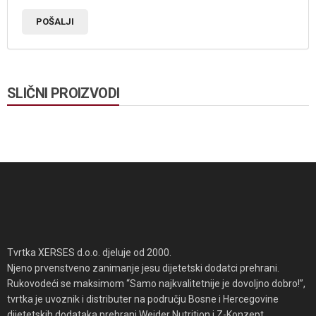
SLIČNI PROIZVODI
Tvrtka XERSES d.o.o. djeluje od 2000.
Njeno prvenstveno zanimanje jesu dijetetski dodatci prehrani.
Rukovodeći se maksimom “Samo najkvalitetnije je dovoljno dobro!”,
tvrtka je uvoznik i distributer na području Bosne i Hercegovine
dijetetskih dodataka prehrani Weider Nutrition i Z-Konzept.