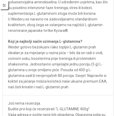
poluesencijalna aminokiselina. U određenim uvjetima, kao što
su posebno intenzivne faze treninga, stres ili bolest,
suplementacija L-glutaminom stoga može biti korisna.
U Weideru se naravno ne zadovoljavamo standardnom
kvalitetom, zbog čega se oslanjamo na najčišći L-glutamin
renomirane japanske tvrtke Kyowa®.
Koji je najbolji način uzimanja L-glutamina?
Weider gotovo bezokusni i lako topljivi L-glutamin prah
idealan je za miješanje u razna pića – bilo da se radi o vodi,
voćnom soku, boosterima prije treninga ili proteinskim
shakeovima. Jednostavno umiješajte jednu porciju (5 g) L-
glutamina u svoje omiljeno piće. Posuda od 400 g L-
glutamina sadrži nevjerojatnih 80 porcija. Savjet: Napravite si
koktel za jačanje mišića koristeći naše ukusne premium EAA,
naš čisti kreatin i naš L-glutamin prah.
Još nema recenzija.
Budite prvi koji će recenzirati “L-GLUTAMINE 400g”
Vaša adresa e-pošte neće biti objavljena.
Obavezna polja su