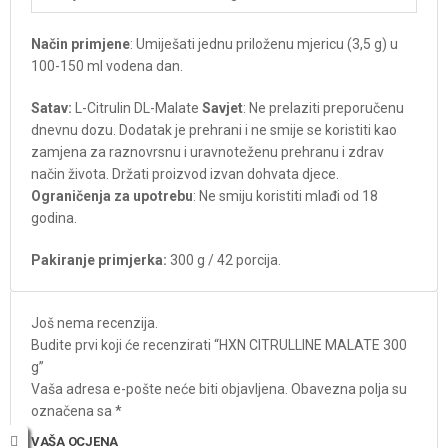
Način primjene
: Umiješati jednu priloženu mjericu (3,5 g) u
100-150 ml vodena dan.
Satav:
L-Citrulin DL-Malate
Savjet
: Ne prelaziti preporučenu
dnevnu dozu. Dodatak je prehrani i ne smije se koristiti kao
zamjena za raznovrsnu i uravnoteženu prehranu i zdrav
način života. Držati proizvod izvan dohvata djece.
Ograničenja za upotrebu
: Ne smiju koristiti mlađi od 18
godina.
Pakiranje primjerka:
300 g / 42 porcija.
Još nema recenzija.
Budite prvi koji će recenzirati “HXN CITRULLINE MALATE 300
g”
Vaša adresa e-pošte neće biti objavljena.
Obavezna polja su
označena sa
*
VAŠA OCJENA