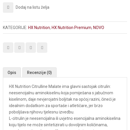
Dodaj na listu želja
KATEGORIJE:
HX Nutrition
,
HX Nutrition Premium
,
NOVO
Opis
Recenzije (0)
HX Nutrition Citrulline Malate ima glavni sastojak citrulin:
neesencijalnu aminokiselinu koja pomiješana s jabučnom
kiselinom, daje nevjerojatni boljitak na općoj razini, čineći je
idealnim dodatkom za sportaše i atletičare, jer brzo
poboljšava njihovu tjelesnu izvedbu.
L-citrulin je neesencijalna ili uvjetno esencijalna aminokiselina
koju tijelo ne može sintetizirati u dovoljnim količinama,