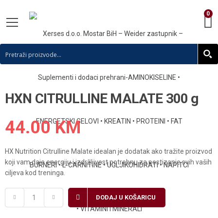
0
HXN CITRULLINE MALATE 300 g
44.00
KM
HX Nutrition Citrulline Malate idealan je dodatak ako tražite proizvod
koji vam daje energiju i izdržljivost potrebnu za postizanje svih vaših
ciljeva kod treninga.
DODAJ U KOŠARICU