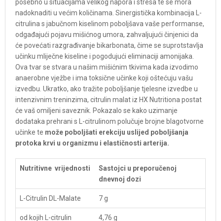
posebno u situacijama velikog napora i stresa te se mora
nadoknaditi u većim količinama. Sinergistička kombinacija L-
citrulina s jabučnom kiselinom poboljšava vaše performanse,
odgađajući pojavu mišićnog umora, zahvaljujući činjenici da
će povećati razgrađivanje bikarbonata, čime se suprotstavlja
učinku mliječne kiseline i pogodujući eliminaciji amonijaka.
Ova tvar se stvara u našim mišićnim tkivima kada izvodimo
anaerobne vježbe i ima toksične učinke koji oštećuju vašu
izvedbu. Ukratko, ako tražite poboljšanje tjelesne izvedbe u
intenzivnim treninzima, citrulin malat iz HX Nutritiona postat
će vaš omiljeni saveznik. Pokazalo se kako uzimanje
dodataka prehrani s L-citrulinom polučuje brojne blagotvorne
učinke te
može poboljšati erekciju uslijed poboljšanja
protoka krvi u organizmu i elastičnosti arterija.
Nutritivne vrijednosti
Sastojci u preporučenoj
dnevnoj dozi
L-Citrulin DL-Malate
7 g
od kojih L-citrulin
4,76 g