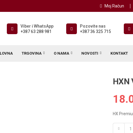
Moj Račun
Viber i WhatsApp
Pozovite nas
+387 63 288 981
+387 36 325 715
LOVNA
TRGOVINA
O NAMA
NOVOSTI
KONTAKT
HXN V
18.
HX Premium