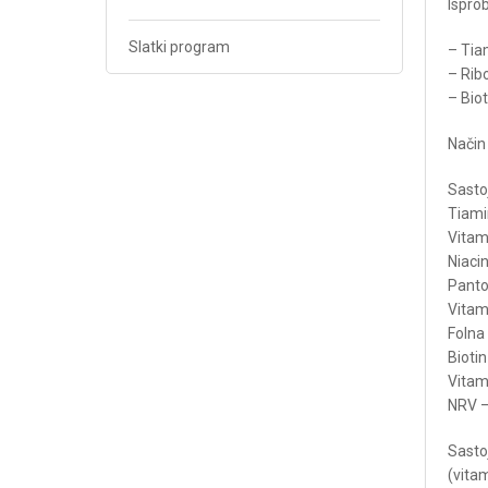
Isprob
Slatki program
– Tia
– Ribo
– Bio
Način
Sas
Ti
Vi
Ni
Pant
Vi
Fol
Bi
Vit
NRV –
Sastoj
(vitam