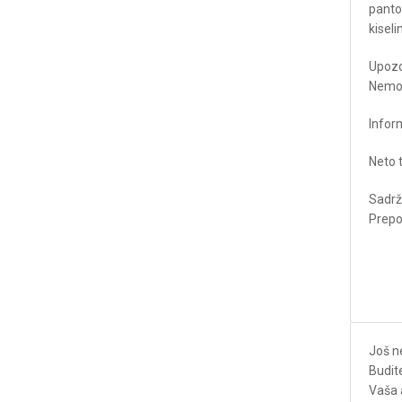
panto
kiseli
Upozor
Nemoj
Infor
Neto t
Sadrža
Prepo
Još n
Budite
Vaša 