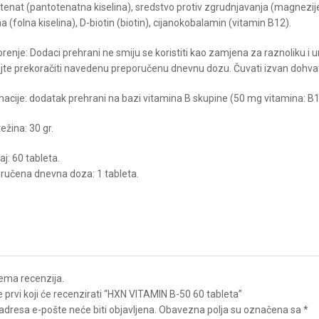
tenat (pantotenatna kiselina), sredstvo protiv zgrudnjavanja (magnezij
na (folna kiselina), D-biotin (biotin), cijanokobalamin (vitamin B12).
enje: Dodaci prehrani ne smiju se koristiti kao zamjena za raznoliku i 
te prekoračiti navedenu preporučenu dnevnu dozu. Čuvati izvan dohva
macije: dodatak prehrani na bazi vitamina B skupine (50 mg vitamina: B1,
ežina: 30 gr.
j: 60 tableta.
ručena dnevna doza: 1 tableta.
ema recenzija.
 prvi koji će recenzirati “HXN VITAMIN B-50 60 tableta”
adresa e-pošte neće biti objavljena.
Obavezna polja su označena sa
*