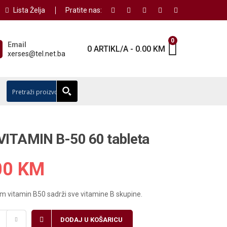
Lista Želja
Pratite nas:
0
Email
0 ARTIKL/A
-
0.00
KM
xerses@tel.net.ba
ITAMIN B-50 60 tableta
00
KM
 vitamin B50 sadrži sve vitamine B skupine.
DODAJ U KOŠARICU