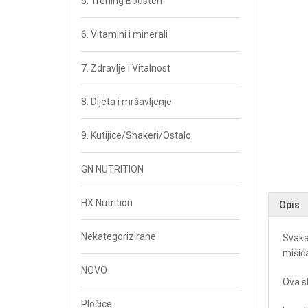
5. Trening Boosteri
6. Vitamini i minerali
7. Zdravlje i Vitalnost
8. Dijeta i mršavljenje
9. Kutijice/Shakeri/Ostalo
GN NUTRITION
HX Nutrition
Opis
Nekategorizirane
Svaka 
mišića
NOVO
Ova sk
Pločice