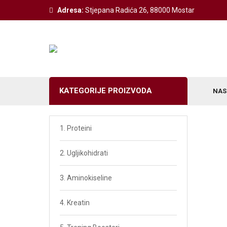
Adresa:
Stjepana Radića 26, 88000 Mostar
KATEGORIJE PROIZVODA
NAS
Weider Izdvojeno
1. Proteini
Z-Konzept Izdvojeno
2. Ugljikohidrati
Victory Izdvojeno
3. Aminokiseline
BodyShaper Izvojeno
4. Kreatin