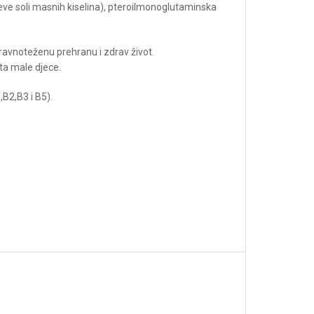
eve soli masnih kiselina), pteroilmonoglutaminska
uravnoteženu prehranu i zdrav život.
ta male djece.
B2,B3 i B5).