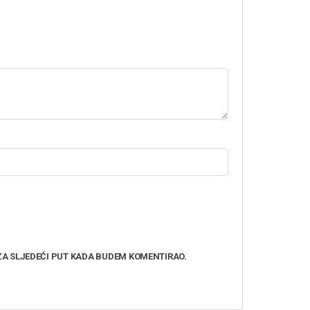
FACEBOOK FANS:
Weider
ZA SLJEDEĆI PUT KADA BUDEM KOMENTIRAO.