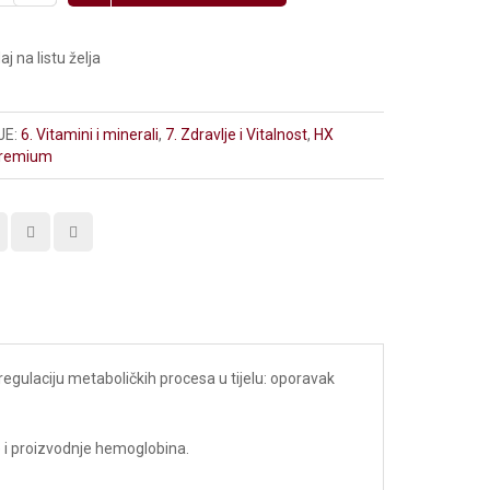
j na listu želja
JE:
6. Vitamini i minerali
,
7. Zdravlje i Vitalnost
,
HX
 Premium
regulaciju metaboličkih procesa u tijelu: oporavak
re i proizvodnje hemoglobina.