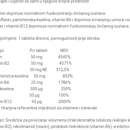
ajte i uvjerite se sami u njegove brojne prednosti!
min doprinosi normalnom funkcioniranju živčanog sustava.
flavin, pantotenska kiselina, vitamin B6 i doprinosi smanjenju umora i isc
tin i vitamin B12 doprinose normalnom funkcioniranju živčanog sustava.
 primjene: 1 tableta dnevno, pomogućnosti prije obroka.
tojci Po tableti NRV
amin 50 mg 4545%
tamin B2 50 mg 4571%
acin 50 mg NE 312,5%
otenična kiselina 50 mg 833%
tamin B6 25 mg 1786%
na kiselina 500 µg 250%
otin 50 µg 100%
amin B12 50 µg 2000%
 Hranjiva referentna vrijednost za vitamine i minerale
ci: Sredstva za povećanje volumena (mikrokristalna celuloza i kalcijev ka
in B2), nikotinamid (niacin), piridoksin hidroklorid (vitamin B6), sredstv