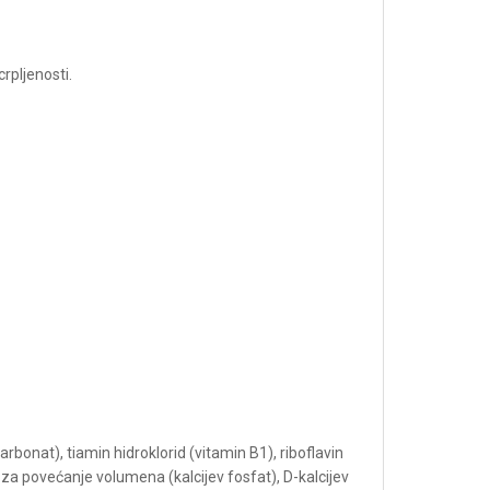
rpljenosti.
rbonat), tiamin hidroklorid (vitamin B1), riboflavin
o za povećanje volumena (kalcijev fosfat), D-kalcijev