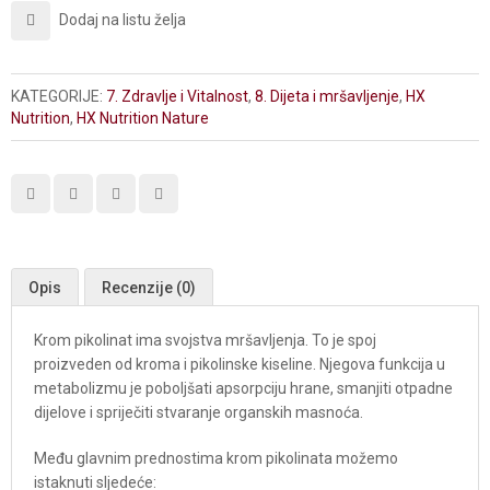
Dodaj na listu želja
KATEGORIJE:
7. Zdravlje i Vitalnost
,
8. Dijeta i mršavljenje
,
HX
Nutrition
,
HX Nutrition Nature
Opis
Recenzije (0)
Krom pikolinat ima svojstva mršavljenja. To je spoj
proizveden od kroma i pikolinske kiseline. Njegova funkcija u
metabolizmu je poboljšati apsorpciju hrane, smanjiti otpadne
dijelove i spriječiti stvaranje organskih masnoća.
Među glavnim prednostima krom pikolinata možemo
istaknuti sljedeće: