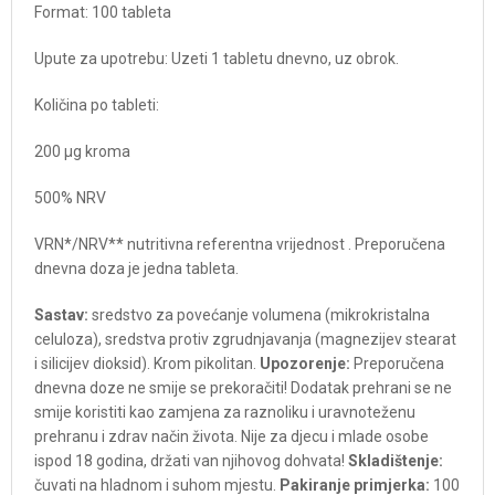
Format: 100 tableta
Upute za upotrebu: Uzeti 1 tabletu dnevno, uz obrok.
Količina po tableti:
200 μg kroma
500% NRV
VRN*/NRV** nutritivna referentna vrijednost . Preporučena
dnevna doza je jedna tableta.
Sastav:
sredstvo za povećanje volumena (mikrokristalna
celuloza), sredstva protiv zgrudnjavanja (magnezijev stearat
i silicijev dioksid). Krom pikolitan.
Upozorenje:
Preporučena
dnevna doze ne smije se prekoračiti! Dodatak prehrani se ne
smije koristiti kao zamjena za raznoliku i uravnoteženu
prehranu i zdrav način života. Nije za djecu i mlade osobe
ispod 18 godina, držati van njihovog dohvata!
Skladištenje:
čuvati na hladnom i suhom mjestu.
Pakiranje primjerka:
100