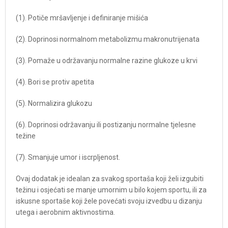
(1). Potiče mršavljenje i definiranje mišića
(2). Doprinosi normalnom metabolizmu makronutrijenata
(3). Pomaže u održavanju normalne razine glukoze u krvi
(4). Bori se protiv apetita
(5). Normalizira glukozu
(6). Doprinosi održavanju ili postizanju normalne tjelesne
težine
(7). Smanjuje umor i iscrpljenost.
Ovaj dodatak je idealan za svakog sportaša koji želi izgubiti
težinu i osjećati se manje umornim u bilo kojem sportu, ili za
iskusne sportaše koji žele povećati svoju izvedbu u dizanju
utega i aerobnim aktivnostima.