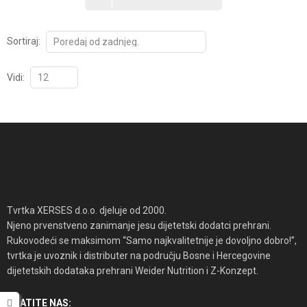
Sortiraj:
Vidi:
Tvrtka XERSES d.o.o. djeluje od 2000.
Njeno prvenstveno zanimanje jesu dijetetski dodatci prehrani.
Rukovodeći se maksimom “Samo najkvalitetnije je dovoljno dobro!”,
tvrtka je uvoznik i distributer na području Bosne i Hercegovine
dijetetskih dodataka prehrani Weider Nutrition i Z-Konzept.
PRATITE NAS: